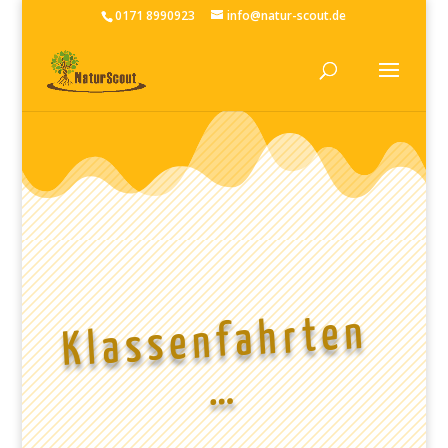
0171 8990923
info@natur-scout.de
Klassenfahrten
…