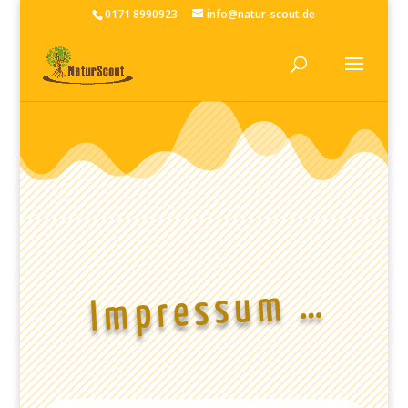
0171 8990923
info@natur-scout.de
Impressum …